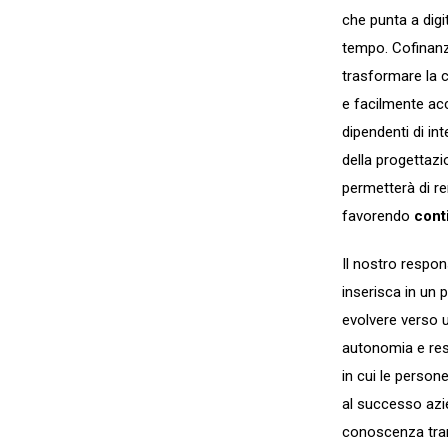
che punta a digi
tempo. Cofinan
trasformare la c
e facilmente acce
dipendenti di in
della progettazi
permetterà di re
favorendo
cont
Il nostro respo
inserisca in un
evolvere verso
autonomia e resp
in cui le person
al successo azi
conoscenza tram