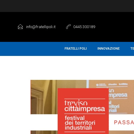
info@fratellipoli.it
0445 300189
FRATELLI POLI
INNOVAZIONE
T