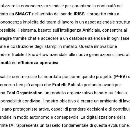
talizzare la conoscenza aziendale per garantirne la continuità nel
ziato da
SMACT
nell’ambito del bando
IRISS
, il progetto mira a
onoscenza implicita del team di lavoro in un asset aziendale struttu
ssibile. Il sistema, basato sull’Intelligenza Artificiale, consentirà ai
teragire tramite chat e accedere a un database aziendale in ogni fase
one e costruzione degli stampi in metallo. Questa innovazione
ndere fruibile il know-how aziendale alle nuove generazioni di lavorato
inuità
ed
efficienza operativa
.
nsabile commerciale ha ricordato poi come questo progetto (
P-EV
) s
 percorso ben più ampio che
Fratelli Poli
sta portando avanti per
 una
Teal Organization
, un modello organizzativo basato su fiducia,
onsabilità condivisa. Il nostro obiettivo è creare un ambiente di lav
e siano protagoniste attive, capaci di prendere decisioni e di contribui
endale in modo autonomo e consapevole. La digitalizzazione della
ite l’AI rappresenta un tassello fondamentale di questa evoluzione,