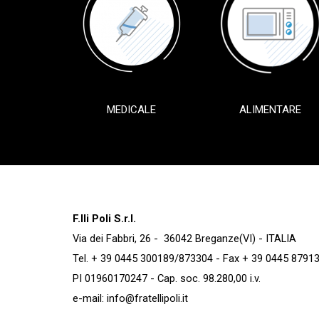
MEDICALE
ALIMENTARE
F.lli Poli S.r.l.
Via dei Fabbri, 26 - 36042 Breganze(VI) - ITALIA
Tel. + 39 0445 300189/873304 - Fax + 39 0445 8791
PI 01960170247 - Cap. soc. 98.280,00 i.v.
e-mail:
info@fratellipoli.it