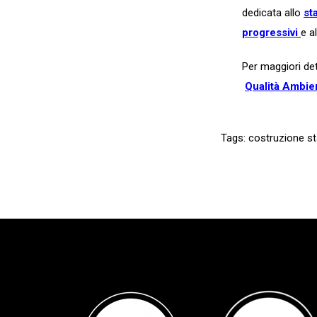
dedicata allo
st
progressivi
e a
Per maggiori dett
Qualità Ambie
Tags:
costruzione s