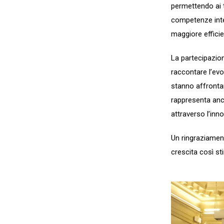
permettendo ai t
competenze inte
maggiore effici
La partecipazion
raccontare l’evol
stanno affrontan
rappresenta anch
attraverso l’in
Un ringraziamen
crescita così st