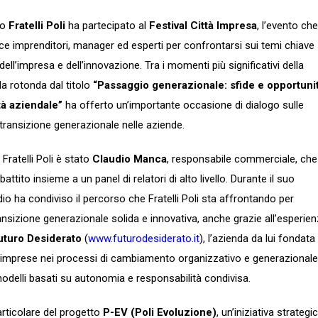
zo
Fratelli Poli
ha partecipato al
Festival Città Impresa
, l’evento che
ce imprenditori, manager ed esperti per confrontarsi sui temi chiave
ell’impresa e dell’innovazione. Tra i momenti più significativi della
ola rotonda dal titolo
“Passaggio generazionale: sfide e opportuni
tà aziendale”
ha offerto un’importante occasione di dialogo sulle
transizione generazionale nelle aziende.
Fratelli Poli è stato
Claudio Manca
, responsabile commerciale, che
battito insieme a un panel di relatori di alto livello. Durante il suo
dio ha condiviso il percorso che Fratelli Poli sta affrontando per
ansizione generazionale solida e innovativa, anche grazie all’esperie
uturo Desiderato
(
www.futurodesiderato.it
), l’azienda da lui fondata
 imprese nei processi di cambiamento organizzativo e generazionale
elli basati su autonomia e responsabilità condivisa.
particolare del progetto
P-EV (Poli Evoluzione)
, un’iniziativa strategi