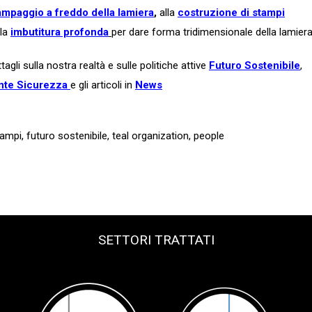
ampaggio a freddo della lamiera
,
alla
costruzione di stampi
lla
imbutitura profonda
per dare forma tridimensionale della lamiera
agli sulla nostra realtà e sulle politiche attive
Futuro Sostenibile
,
nte Sicurezza
e gli articoli in
News
tampi
,
futuro sostenibile
,
teal organization
,
people
SETTORI TRATTATI