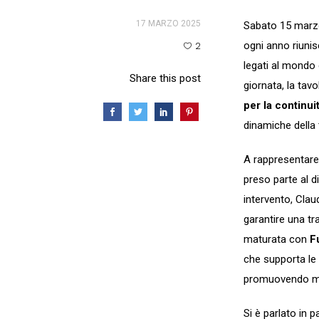
17 MARZO 2025
Sabato 15 mar
ogni anno riunis
2
legati al mondo d
Share this post
giornata, la tav
per la continui
dinamiche della 
A rappresentare 
preso parte al di
intervento, Clau
garantire una tr
maturata con
F
che supporta le
promuovendo mod
Si è parlato in 