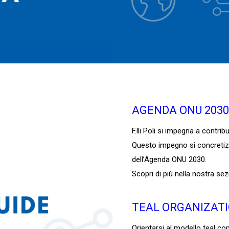
AGENDA ONU 2030
F.lli Poli si impegna a contri
Questo impegno si concretizza
dell’Agenda ONU 2030.
Scopri di più nella nostra se
TEAL ORGANIZAT
Orientarsi al modello teal c