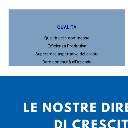
QUALITÀ
Qualità delle commesse
Efficienza Produttiva
Superare le aspettative del cliente
Dare continuità all’azienda