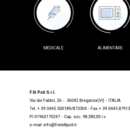
MEDICALE
ALIMENTARE
F.lli Poli S.r.l.
Via dei Fabbri, 26 - 36042 Breganze(VI) - ITALIA
Tel. + 39 0445 300189/873304 - Fax + 39 0445 8791
PI 01960170247 - Cap. soc. 98.280,00 i.v.
e-mail:
info@fratellipoli.it