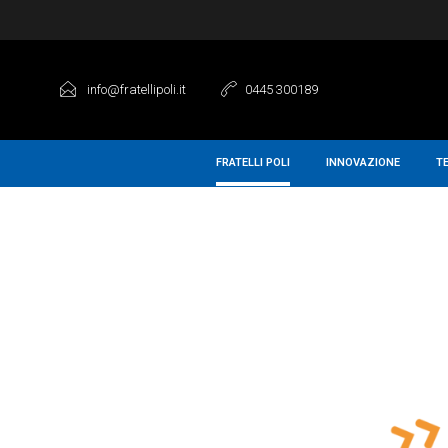
info@fratellipoli.it
0445 300189
FRATELLI POLI
INNOVAZIONE
T