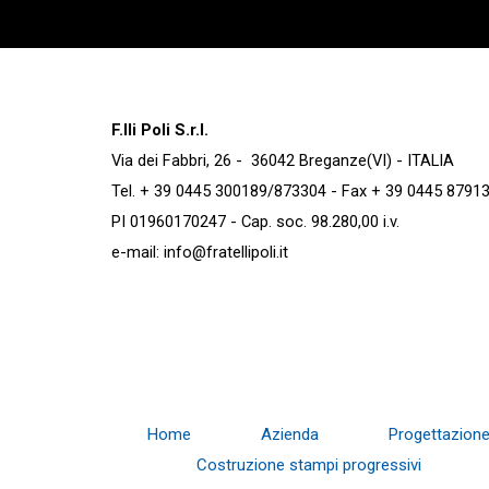
F.lli Poli S.r.l.
Via dei Fabbri, 26 - 36042 Breganze(VI) - ITALIA
Tel. + 39 0445 300189/873304 - Fax + 39 0445 8791
PI 01960170247 - Cap. soc. 98.280,00 i.v.
e-mail:
info@fratellipoli.it
Home
Azienda
Progettazion
Costruzione stampi progressivi