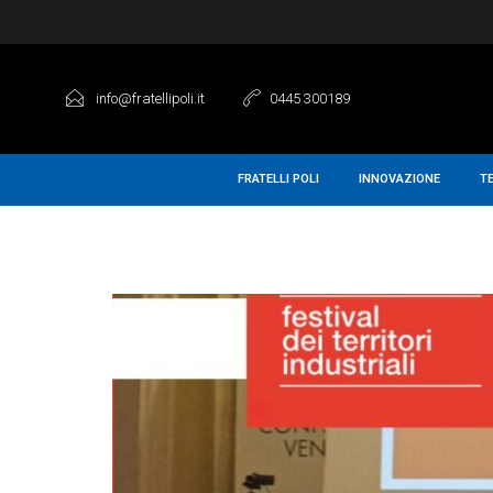
info@fratellipoli.it
0445 300189
FRATELLI POLI
INNOVAZIONE
T