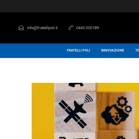
info@fratellipoli.it
0445 300189
FRATELLI POLI
INNOVAZIONE
T