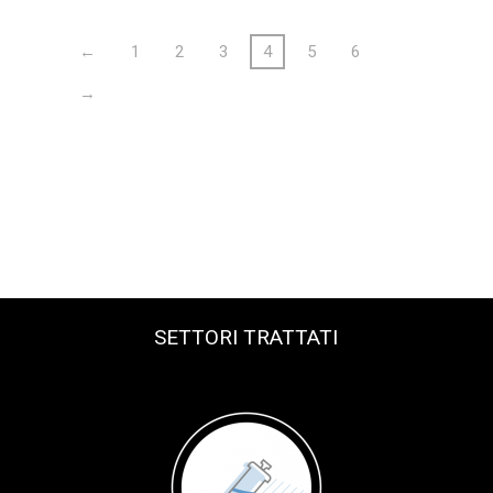
←
1
2
3
4
5
6
→
SETTORI TRATTATI