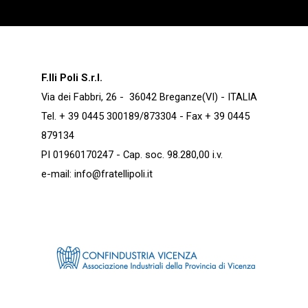
F.lli Poli S.r.l.
Via dei Fabbri, 26 - 36042 Breganze(VI) - ITALIA
Tel. + 39 0445 300189/873304 - Fax + 39 0445
879134
PI 01960170247 - Cap. soc. 98.280,00 i.v.
e-mail:
info@fratellipoli.it